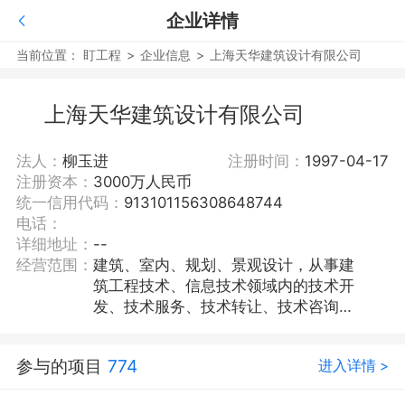
企业详情
当前位置：
盯工程
>
企业信息
>
上海天华建筑设计有限公司
上海天华建筑设计有限公司
法人：
柳玉进
注册时间：
1997-04-17
注册资本：
3000万人民币
统一信用代码：
913101156308648744
电话：
详细地址：
--
经营范围：
建筑、室内、规划、景观设计，从事建
筑工程技术、信息技术领域内的技术开
发、技术服务、技术转让、技术咨询，
建筑工程造价咨询，建筑劳务分包，物
业管理，房地产经纪，商务信息咨询。
参与的项目
774
进入详情 >
【依法须经批准的项目，经相关部门批
准后方可开展经营活动】