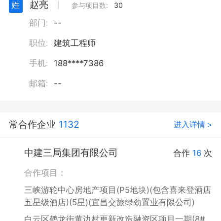
赵亮
姓
丨
参与项目数:
30
部门:
--
职位:
建筑工程师
手机:
188****7386
邮箱:
--
常合作企业
1132
进入详情 >
中建三局集团有限公司
合作
16
次
合作项目：
三峡游轮中心房地产项目(P5地块)(包含喜来登酒店
五星级酒店)(5星)(宜昌交旅绿劲置业有限公司)
白云区鹤龙街黄边村更新改造融资区项目一期(8#