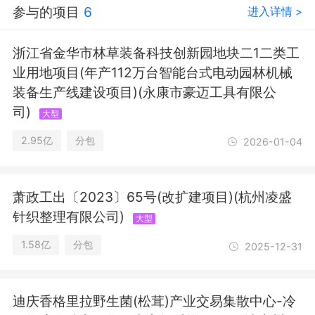
参与的项目
6
进入详情 >
劳务分包；住宅室内装饰装修。（依法
须经批准的项目，经相关部门批准后方
可开展经营活动，具体经营项目以相关
浙江省金华市林草装备科技创新园地块二1二类工
部门批准文件或许可证件为准）一般项
业用地项目(年产112万台智能台式电动园林机械
目：规划设计管理；工程造价咨询业
装备生产线建设项目)(永康市豪迈工具有限公
务；招投标代理服务；工程管理服务；
司)
技术服务、技术开发、技术咨询、技术
大型
交流、技术转让、技术推广；广告制
2.95亿
分包
2026-01-04
作；广告设计、代理；图文设计制作；
企业管理；平面设计；专业设计服务；
市场营销策划；会议及展览服务；信息
技术咨询服务；项目策划与公关服务；
萧政工出〔2023〕65号(改扩建项目)(杭州凌盛
体育场地设施工程施工；金属门窗工程
针织整理有限公司)
大型
施工；工艺美术品及礼仪用品销售（象
牙及其制品除外）；工业设计服务。
1.58亿
分包
2025-12-31
（除依法须经批准的项目外，凭营业执
照依法自主开展经营活动）
迪庆香格里拉野生菌(松茸)产业交易集散中心-冷