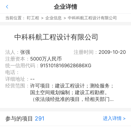
企业详情
当前位置：
盯工程
>
企业信息
>
中科科航工程设计有限公司
中科科航工程设计有限公司
法人：
张强
注册时间：
2009-10-20
注册资本：
5000万人民币
统一信用代码：
9151018169628686XG
电话：
详细地址：
--
经营范围：
许可项目：建设工程设计；测绘服务；
国土空间规划编制；建设工程勘察。
（依法须经批准的项目，经相关部门批
准后方可开展经营活动，具体经营项目
以相关部门批准文件或许可证件为准）
参与的项目
291
进入详情 >
一般项目：工程管理服务；工程技术服
务（规划管理、勘察、设计、监理除