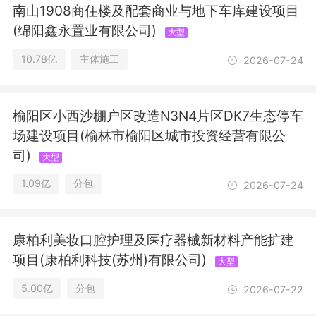
外）；环保咨询服务；地质灾害治理服
南山1908商住楼及配套商业与地下车库建设项目
务；消防技术服务；工程造价咨询业
(绵阳鑫永置业有限公司)
大型
务。（除依法须经批准的项目外，凭营
业执照依法自主开展经营活动）
10.78亿
主体施工
2026-07-24
榆阳区小西沙棚户区改造N3N4片区DK7生态停车
场建设项目(榆林市榆阳区城市投资经营有限公
司)
大型
1.09亿
分包
2026-07-24
康柏利美妆口腔护理及医疗器械新材料产能扩建
项目(康柏利科技(苏州)有限公司)
大型
5.00亿
分包
2026-07-22