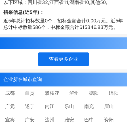
以下区域：四川省32,江西省11,湖南省10,其他50。
招采信息(近5年)：
近5年总计招标数量0个，招标金额合计0.00万元。近5年
总计中标数量586个，中标金额合计615346.83万元。
查看更多企业
企业所在城市查询
成都
自贡
攀枝花
泸州
德阳
绵阳
广元
遂宁
内江
乐山
南充
眉山
宜宾
广安
达州
雅安
巴中
资阳