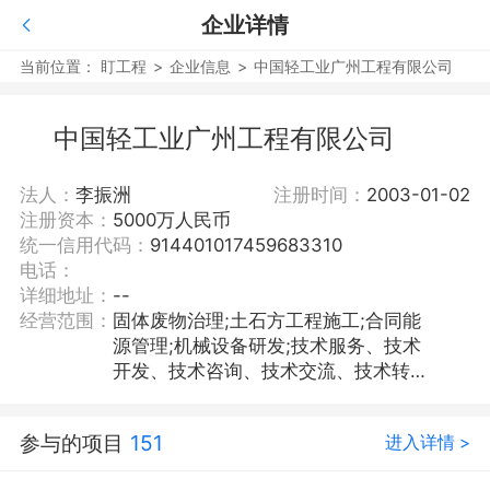
企业详情
当前位置：
盯工程
>
企业信息
>
中国轻工业广州工程有限公司
中国轻工业广州工程有限公司
法人：
李振洲
注册时间：
2003-01-02
注册资本：
5000万人民币
统一信用代码：
914401017459683310
电话：
详细地址：
--
经营范围：
固体废物治理;土石方工程施工;合同能
源管理;机械设备研发;技术服务、技术
开发、技术咨询、技术交流、技术转
让、技术推广;水污染治理;包装专用设
备销售;工程管理服务;生态环境材料销
参与的项目
151
进入详情 >
售;水资源管理;住房租赁;新材料技术推
广服务;工业设计服务;环保咨询服务;体