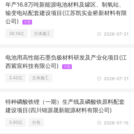
育场地设施工程施工;包装专用设备制
年产16.8万吨新能源电池材料及罐区、制氧站、
造;对外承包工程;土壤污染治理与修复
输变电站配套建设项目(江苏凯实金桥新材料有限
服务;大气污染治理;劳务服务（不含劳
公司)
务派遣）;园林绿化工程施工;普通机械
大型
设备安装服务;互联网数据服务;人工智
36.18亿
主体施工
2026-07-21
能行业应用系统集成服务;招投标代理服
务;水环境污染防治服务;资源循环利用
服务技术咨询;节能管理服务;信息技术
咨询服务;畜禽粪污处理;工程技术服务
电池用高性能石墨负极材料研发及产业化项目(江
（规划管理、勘察、设计、监理除外）;
西紫宸科技有限公司)
大型
地质勘查技术服务;数字文化创意内容应
用服务;新兴能源技术研发;土壤环境污
3.42亿
主体施工
2026-07-21
染防治服务;工程和技术研究和试验发
展;计算机系统服务;新材料技术研发;数
据处理和存储支持服务;信息系统集成服
特种磷酸铁锂（一期）生产线及磷酸铁原料配套
务;数字内容制作服务（不含出版发
建设项目(四川锦源晟新能源材料有限公司)
行）;发电技术服务;机械设备销售;人工
智能应用软件开发;环境保护监测;建筑
3.90亿
分包
2026-07-15
工程机械与设备租赁;生物质能技术服
务;大气环境污染防治服务;谷物销售;水