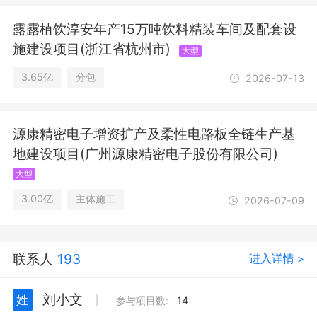
土流失防治服务;专业设计服务;非居住
露露植饮淳安年产15万吨饮料精装车间及配套设
房地产租赁;集成电路设计;平面设计;太
阳能发电技术服务;规划设计管理;食
施建设项目(浙江省杭州市)
大型
品、酒、饮料及茶生产专用设备制造;风
力发电技术服务;通用设备制造（不含特
3.65亿
分包
2026-07-13
种设备制造）;软件开发;图文设计制作;
专用化学产品销售（不含危险化学品）;
化工产品销售（不含许可类化工产品）;
源康精密电子增资扩产及柔性电路板全链生产基
资源再生利用技术研发;生态环境材料制
地建设项目(广州源康精密电子股份有限公司)
造;新型催化材料及助剂销售;环境保护
专用设备制造;环境保护专用设备销售;
大型
智能控制系统集成;货物进出口;技术进
3.00亿
主体施工
2026-07-09
出口;工程造价咨询业务;特种设备设计;
建设工程监理;国土空间规划编制;施工
专业作业;建设工程设计;建筑智能化系
统设计;电气安装服务;建筑物拆除作业
联系人
193
进入详情 >
（爆破作业除外）;住宅室内装饰装修;
建设工程勘察;建筑劳务分包;建设工程
刘小文
姓
丨
参与项目数:
14
施工