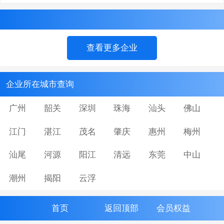
查看更多企业
企业所在城市查询
广州
韶关
深圳
珠海
汕头
佛山
江门
湛江
茂名
肇庆
惠州
梅州
汕尾
河源
阳江
清远
东莞
中山
潮州
揭阳
云浮
首页
返回顶部
会员权益