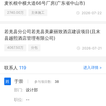
麦长根中横大道66号厂房(广东省中山市)
购代理服务；规划设计管理；图文设计
制作；广告设计、代理；安全技术防范
2740.00万
主体施工
2026-07-22
系统设计施工服务；工业设计服务；信
息技术咨询服务；建设工程消防验收现
场评定技术服务；园林绿化工程施工；
若羌县分公司若羌县美豪丽致酒店建设项目(且末
体育场地设施工程施工；金属门窗工程
施工；土石方工程施工；集成电路设
县越熙酒店管理有限公司)
计；工程技术服务（规划管理、勘察、
设计、监理除外）；招投标代理服务；
4067.50万
分包
2026-07-21
电气设备销售；新能源原动设备销售；
社会稳定风险评估；水土流失防治服
务；水资源管理。（除依法须经批准的
联系人
119
进入详情 >
项目外，凭营业执照依法自主开展经营
活动）
于崇
姓
丨
参与项目数:
38
部门:
设计部
职位:
--