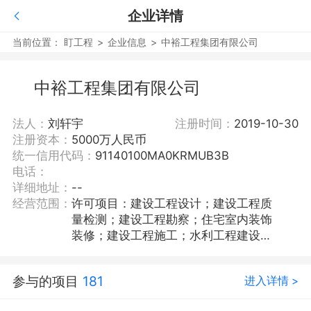
企业详情
当前位置：
盯工程
>
企业信息
>
中裕工程集团有限公司
中裕工程集团有限公司
法人：
刘轩宇
注册时间：
2019-10-30
注册资本：
5000万人民币
统一信用代码：
91140100MA0KRMUB3B
电话：
详细地址：
--
经营范围：
许可项目：建设工程设计；建设工程质
量检测；建设工程勘察；住宅室内装饰
装修；建设工程施工；水利工程建设监
理；建设工程监理；公路工程监理；地
质灾害治理工程监理；文物保护工程监
参与的项目
181
进入详情 >
理；金属与非金属矿产资源地质勘探；
建筑劳务分包；国土空间规划编制；建