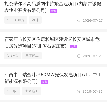
筑智能化系统设计；文物保护工程设
扎赉诺尔区高品质肉牛扩繁基地项目(内蒙古诚健
计；人防工程设计；地质灾害治理工程
农牧业开发有限公司)
大型
设计；特种设备设计；文物保护工程勘
察；地质灾害治理工程勘查；文物保护
5000.00万
设计
2026-07-27
工程施工；地质灾害治理工程施工；特
种设备检验检测；测绘服务；水利工程
质量检测；矿产资源勘查；地质灾害危
石家庄市长安区住房和城区建设局长安区城市危
险性评估。（依法须经批准的项目，经
相关部门批准后方可开展经营活动，具
旧房改造项目(河北省石家庄市)
大型
体经营项目以相关部门批准文件或许可
5.87亿
主体施工
2026-07-27
证件为准）一般项目：技术服务、技术
开发、技术咨询、技术交流、技术转
让、技术推广；专业设计服务；工程造
价咨询业务；承接总公司工程建设业
江西中工瑞金叶坪50MW光伏发电项目(江西中工
务；工程管理服务；市政设施管理；互
新能源有限公司)
大型
联网销售（除销售需要许可的商品）；
软件开发；办公服务；平面设计；节能
1.50亿
主体施工
2026-07-23
管理服务；环境保护专用设备制造；办
公用品销售；普通机械设备安装服务；
矿山机械销售；环保咨询服务；政府采