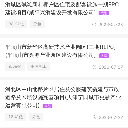
进出口，餐饮服务（依法须经批准的项
渭城区碱滩新村棚户区住宅及配套设施一期EPC
目，经相关部门批准后方可开展经营活
建设项目(咸阳兴渭建设开发有限公司)
大型
动，具体经营项目以相关部门批准文件
或许可证件为准）一般项目：水泥制品
38.92亿
分包
2026-07-28
制造，金属结构制造，水环境污染防治
服务，城市绿化管理，对外承包工程，
建筑用石加工，木材加工，通用设备制
平顶山市新华区高新技术产业园区(二期)(EPC)
造（不含特种设备制造），建筑工程机
械与设备租赁，轻质建筑材料制造，工
(平顶山市兴源产业园区建设有限公司)
大型
程和技术研究和试验发展，技术服务、
9.59亿
主体施工
2026-07-27
技术开发、技术咨询、技术交流、技术
转让、技术推广，工程管理服务，住房
租赁，非居住房地产租赁，物业管理，
停车场服务，餐饮管理（除依法须经批
河北区中山北路片区居住及公服建筑新建与市政
准的项目外，凭营业执照依法自主开展
道路及区域设施完善项目(天津宁园城市更新产业
经营活动）
运营有限公司)
大型
12.41亿
分包
2026-07-27