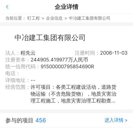
企业详情
当前位置：
盯工程
>
企业信息
>
中冶建工集团有限公司
中冶建工集团有限公司
法人：
程先云
注册时间：
2006-11-03
注册资本：
244905.419977万人民币
统一信用代码：
91500000795854690R
电话：
详细地址：
--
经营范围：
许可项目：各类工程建设活动，道路货
物运输（不含危险货物），地质灾害治
理工程施工，地质灾害治理工程勘查，
建设工程勘察，建设工程设计，国土空
间规划编制，公路管理与养护，特种设
参与的项目
456
进入详情 >
备安装改造修理，电力设施承装、承
修、承试，建筑用钢筋产品生产，货物