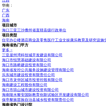
江西
华南：
广东
广西
海南
项目城市
海口
三亚
三沙
儋州
省直辖县级行政单位
项目类型
住宅
办公楼
酒店
商业及零售
医疗
工业
文娱康乐
教育及研究设施
海南省热门甲方
更多 >
三亚崖州湾科技城开发建设有限公司
海口市恒慧基础建设有限公司
海口市路桥建设投资有限公司
海南省发控公共服务设施建设管理有限公司
乐东城市建设投资有限责任公司
海口市龙华区城市投资控股有限公司
海南建设工程股份有限公司
海口市琼山城市建设投资有限公司
海南陵水黎安国际教育创新试验区开发建设有限公司
保亭黎族苗族自治县城乡投资有限责任公司
海南省热门设计院