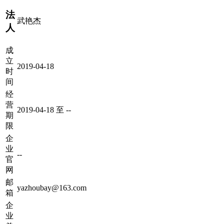
法
武艳杰
人
成
立
2019-04-18
时
间
经
营
2019-04-18 至 --
期
限
企
业
--
官
网
邮
yazhoubay@163.com
箱
企
业