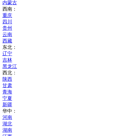
内蒙古
西南：
重庆
四川
贵州
云南
西藏
东北：
辽宁
吉林
黑龙江
西北：
陕西
甘肃
青海
宁夏
新疆
华中：
河南
湖北
湖南