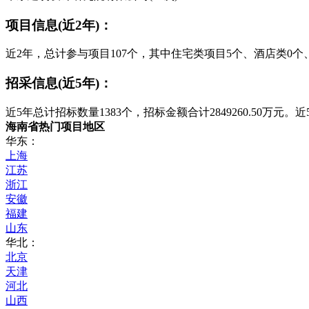
项目信息(近2年)：
近2年，总计参与项目107个，其中住宅类项目5个、酒店类0个
招采信息(近5年)：
近5年总计招标数量1383个，招标金额合计2849260.50万元
海南省热门项目地区
华东：
上海
江苏
浙江
安徽
福建
山东
华北：
北京
天津
河北
山西