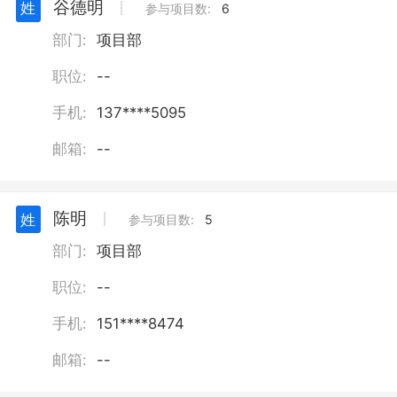
谷德明
姓
丨
参与项目数:
6
置服务）；建筑物清洁服务；专业保
洁、清洗、消毒服务；家政服务；居民
部门:
项目部
日常生活服务；广告设计、代理；广告
职位:
--
发布；通用设备修理；住宅水电安装维
护服务；销售代理；日用百货销售；生
手机:
137****5095
产性废旧金属回收；再生资源回收（除
生产性废旧金属）；普通货物仓储服务
邮箱:
--
（不含危险化学品等需许可审批的项
目）（除依法须经批准的项目外，凭营
业执照依法自主开展经营活动）
陈明
姓
丨
参与项目数:
5
部门:
项目部
职位:
--
手机:
151****8474
邮箱:
--