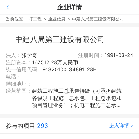
企业详情
当前位置：
盯工程
>
企业信息
>
中建八局第三建设有限公司
中建八局第三建设有限公司
法人：
张学奇
注册时间：
1991-03-24
注册资本：
167512.28万人民币
统一信用代码：
91320100134891128H
电话：
详细地址：
--
经营范围：
建筑工程施工总承包特级（可承担建筑
各级别工程施工总承包、工程总承包和
项目管理业务）；机电工程施工总承
包；市政公用工程施工总承包；石油化
工工程施工总承包；电力工程施工总承
参与的项目
293
进入详情 >
包；钢结构工程专业承包；地基基础工
程专业承包；建筑机电安装工程专业承