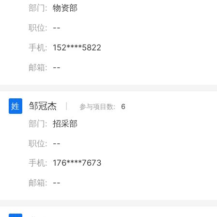
新型膜材料制造；新型膜材料销售；保
部门:
物资部
温材料销售；涂料销售（不含危险化学
品）；建筑用钢筋产品销售；水泥制品
职位:
--
制造；水泥制品销售；机械设备研发；
手机:
152****5822
机械设备销售；工业机器人制造；工业
机器人销售；智能机器人的研发；智能
邮箱:
--
机器人销售；建筑砌块制造；建筑砌块
销售；市政设施管理；城乡市容管理；
交通设施维修；停车场服务；商业综合
体管理服务；城市公园管理；园区管理
邹冠杰
姓
丨
参与项目数:
6
服务；环境卫生公共设施安装服务；石
部门:
招采部
墨烯材料销售；第一类医疗器械销售；
第二类医疗器械销售；企业管理咨询；
职位:
--
非居住房地产租赁；住房租赁；酒店管
理；会议及展览服务；体育场地设施经
手机:
176****7673
营（不含高危险性体育运动）；体育竞
赛组织；城市绿化管理；水污染治理；
邮箱:
--
污水处理及其再生利用；环境卫生管理
（不含环境质量监测，污染源检查，城
市生活垃圾、建筑垃圾、餐厨垃圾的处