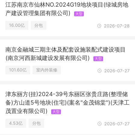
包；建筑装修装饰工程专业承包；消防
江苏南京市仙林NO.2024G19地块项目(绿城房地
设施施工；电子与智能化工程专业承
产建设管理集团有限公司)
大型
包；建筑幕墙工程施工；建筑行业甲级
设计（可承担建筑装饰工程设计、建筑
16.00亿
分包
2026-07-28
幕墙工程设计、轻钢结构工程设计、建
筑智能化系统设计、照明工程设计和消
防设施工程相应的甲级专业项工程设计
南京金融城三期主体及配套设施装配式建设项目
业务）；线路、管道、设备安装；为承
包工程施工采购所需的原材料；建筑工
(南京河西新城建设发展有限公司)
大型
程质量检测和建筑材料试验；承装
101.60亿
室内外装修
2026-07-27
（修、试）电力设施（按许可证所列范
围经营）；现场安全防护设施、模块化
活动房制作、安装、租赁、销售；预应
力工程施工；普通货物运输。（依法须
津东丽方(挂)2024-39号东丽区张贵庄路(整理储
经批准的项目，经相关部门批准后方可
备)方山道5号地块(住宅)(案名"金茂锦棠")(天津工
开展经营活动）许可项目：文物保护工
茂置业有限公司)
大型
程施工；特种设备安装改造修理；建设
工程施工；建筑劳务分包；建筑用钢筋
4.53亿
分包
2026-07-27
产品生产；输电、供电、受电电力设施
的安装、维修和试验；第三类医疗器械