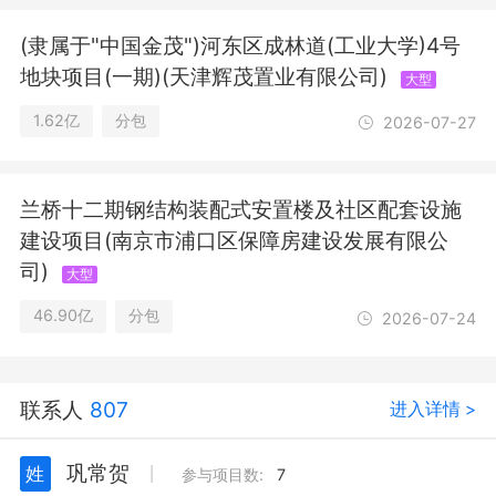
经营；城市生活垃圾经营性服务；城市
(隶属于"中国金茂")河东区成林道(工业大学)4号
建筑垃圾处置（清运）；餐厨垃圾处
理；公路管理与养护；路基路面养护作
地块项目(一期)(天津辉茂置业有限公司)
大型
业；住宿服务；演出场所经营（依法须
经批准的项目，经相关部门批准后方可
1.62亿
分包
2026-07-27
开展经营活动，具体经营项目以审批结
果为准）一般项目：金属制品销售；建
筑材料销售；金属结构制造；金属结构
兰桥十二期钢结构装配式安置楼及社区配套设施
销售；新型建筑材料制造（不含危险化
建设项目(南京市浦口区保障房建设发展有限公
学品）；砼结构构件制造；砼结构构件
司)
销售；建筑装饰材料销售；门窗制造加
大型
工；门窗销售；金属门窗工程施工；合
46.90亿
分包
2026-07-24
同能源管理；储能技术服务；高性能纤
维及复合材料销售；再生资源加工；再
生资源销售；新材料技术研发；生态环
境材料制造；生态环境材料销售；建筑
联系人
807
进入详情 >
废弃物再生技术研发；工程造价咨询业
务；工程管理服务；物业管理；隔热和
巩常贺
姓
丨
参与项目数:
7
隔音材料制造；隔热和隔音材料销售；