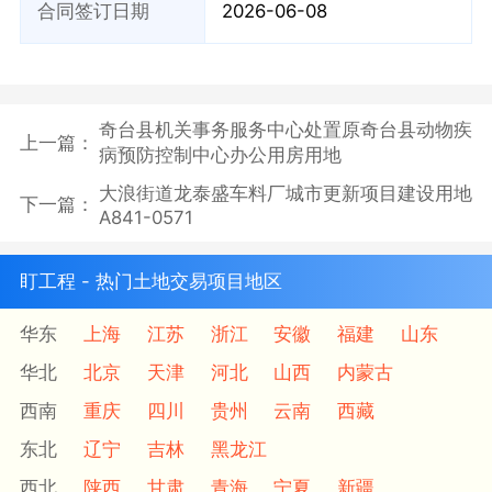
合同签订日期
2026-06-08
奇台县机关事务服务中心处置原奇台县动物疾
上一篇：
病预防控制中心办公用房用地
大浪街道龙泰盛车料厂城市更新项目建设用地
下一篇：
A841-0571
盯工程 - 热门土地交易项目地区
华东
上海
江苏
浙江
安徽
福建
山东
华北
北京
天津
河北
山西
内蒙古
西南
重庆
四川
贵州
云南
西藏
东北
辽宁
吉林
黑龙江
西北
陕西
甘肃
青海
宁夏
新疆