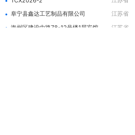
江苏省
TCX2026-2
阜宁县鑫达工艺制品有限公司
江苏省
海州区建设中路78-12号楼1层宾馆
江苏省
宋绪光个人商铺
江苏省
盯工程 - 热门拟建项目
南昌华普钡光伏科技有限公司南昌县蒋巷镇卢宇浩33KW屋顶光伏发电项目
江西省
南昌华普钡光伏科技有限公司南昌县南新乡徐冬根30KW屋顶光伏发电项目
江西省
武宁县横路乡花园村五组郭垅文化活动中心项目
江西省
南昌华普钡光伏科技有限公司南昌县塘南镇李国强30KW屋顶光伏发电项目
江西省
南昌华普钡光伏科技有限公司南昌县塘南镇李国有50KW屋顶光伏发电项目
江西省