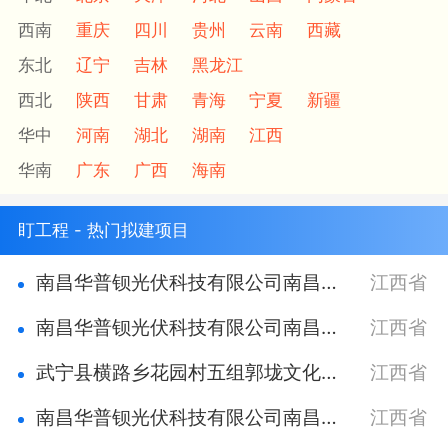
西南
重庆
四川
贵州
云南
西藏
东北
辽宁
吉林
黑龙江
西北
陕西
甘肃
青海
宁夏
新疆
华中
河南
湖北
湖南
江西
华南
广东
广西
海南
盯工程 - 热门拟建项目
南昌华普钡光伏科技有限公司南昌县蒋巷镇卢宇浩33KW屋顶光伏发电项目
江西省
南昌华普钡光伏科技有限公司南昌县南新乡徐冬根30KW屋顶光伏发电项目
江西省
武宁县横路乡花园村五组郭垅文化活动中心项目
江西省
南昌华普钡光伏科技有限公司南昌县塘南镇李国强30KW屋顶光伏发电项目
江西省