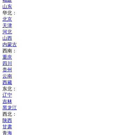
福建
山东
华北：
北京
天津
河北
山西
内蒙古
西南：
重庆
四川
贵州
云南
西藏
东北：
辽宁
吉林
黑龙江
西北：
陕西
甘肃
青海