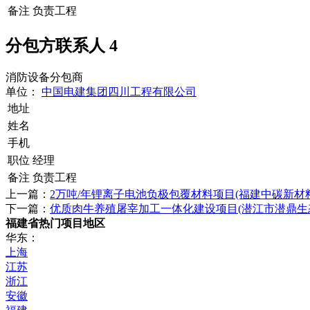
备注
负责工程
分包方联系人
4
消防设备分包商
单位：
中国电建集团四川工程有限公司
地址
姓名
手机
职位
经理
备注
负责工程
上一篇：
2万吨/年锂离子电池负极包覆材料项目(福建中碳新材
下一篇：
优质肉牛养殖屠宰加工一体化建设项目(潜江市潜鼎生
福建省热门项目地区
华东：
上海
江苏
浙江
安徽