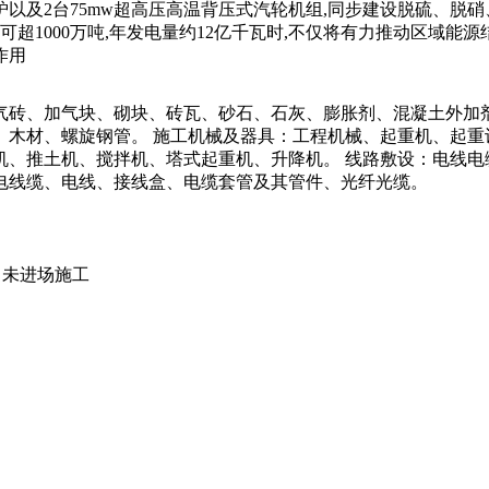
锅炉以及2台75mw超高压高温背压式汽轮机组,同步建设脱硫、脱硝
可超1000万吨,年发电量约12亿千瓦时,不仅将有力推动区域能
作用
气砖、加气块、砌块、砖瓦、砂石、石灰、膨胀剂、混凝土外加
、木材、螺旋钢管。 施工机械及器具：工程机械、起重机、起重
机、推土机、搅拌机、塔式起重机、升降机。 线路敷设：电线电
电线缆、电线、接线盒、电缆套管及其管件、光纤光缆。
，尚未进场施工