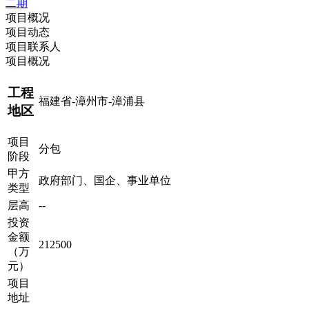
二期
项目概况
项目动态
项目联系人
项目概况
工程
福建省-漳州市-漳浦县
地区
项目
分包
阶段
甲方
政府部门、国企、事业单位
类型
层高
--
投资
金额
212500
（万
元）
项目
地址