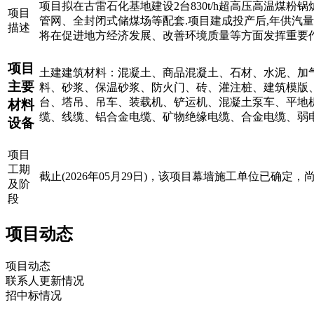
项目拟在古雷石化基地建设2台830t/h超高压高温煤粉
项目
管网、全封闭式储煤场等配套.项目建成投产后,年供汽量
描述
将在促进地方经济发展、改善环境质量等方面发挥重要
项目
土建建筑材料：混凝土、商品混凝土、石材、水泥、加
主要
料、砂浆、保温砂浆、防火门、砖、灌注桩、建筑模版
台、塔吊、吊车、装载机、铲运机、混凝土泵车、平地
材料
缆、线缆、铝合金电缆、矿物绝缘电缆、合金电缆、弱
设备
项目
工期
截止(2026年05月29日)，该项目幕墙施工单位已确定
及阶
段
项目动态
项目动态
联系人更新情况
招中标情况