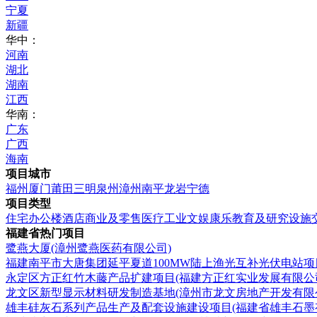
宁夏
新疆
华中：
河南
湖北
湖南
江西
华南：
广东
广西
海南
项目城市
福州
厦门
莆田
三明
泉州
漳州
南平
龙岩
宁德
项目类型
住宅
办公楼
酒店
商业及零售
医疗
工业
文娱康乐
教育及研究设施
福建省热门项目
鹭燕大厦(漳州鹭燕医药有限公司)
福建南平市大唐集团延平夏道100MW陆上渔光互补光伏电站项
永定区方正红竹木藤产品扩建项目(福建方正红实业发展有限公
龙文区新型显示材料研发制造基地(漳州市龙文房地产开发有限
雄丰硅灰石系列产品生产及配套设施建设项目(福建省雄丰石墨