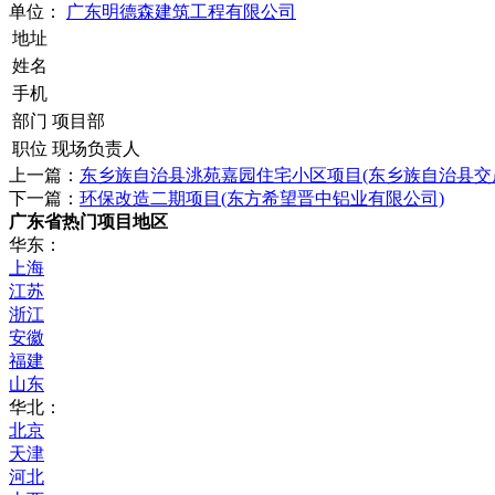
单位：
广东明德森建筑工程有限公司
地址
姓名
手机
部门
项目部
职位
现场负责人
上一篇：
东乡族自治县洮苑嘉园住宅小区项目(东乡族自治县交
下一篇：
环保改造二期项目(东方希望晋中铝业有限公司)
广东省热门项目地区
华东：
上海
江苏
浙江
安徽
福建
山东
华北：
北京
天津
河北