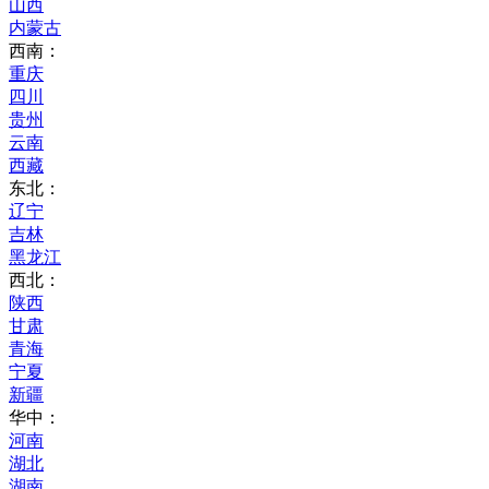
山西
内蒙古
西南：
重庆
四川
贵州
云南
西藏
东北：
辽宁
吉林
黑龙江
西北：
陕西
甘肃
青海
宁夏
新疆
华中：
河南
湖北
湖南