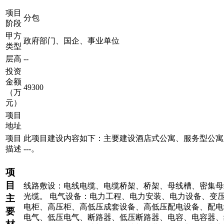
项目
分包
阶段
甲方
政府部门、国企、事业单位
类型
层高
--
投资
金额
49300
（万
元）
项目
地址
项目
此项目建设内容如下：主要建设酒店式公寓、服务型公寓
描述
---。
项
目
线路敷设：电线电缆、电缆桥架、桥架、母线槽、密集母
光缆。 电气设备：电力工程、电力安装、电力设备、变
主
电柜、高压柜、高低压成套设备、高低压配电设备、配电
要
电气、低压电气、断路器、低压断路器、电容、电容器、