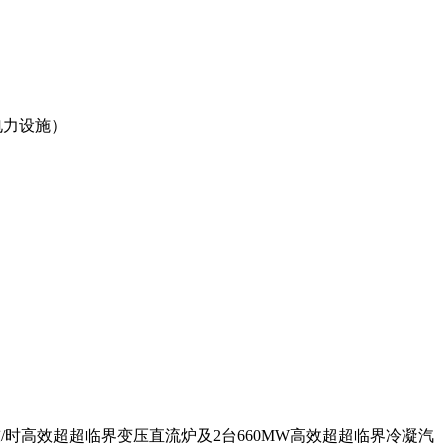
电力设施）
）
吨/时高效超超临界变压直流炉及2台660MW高效超超临界冷凝汽