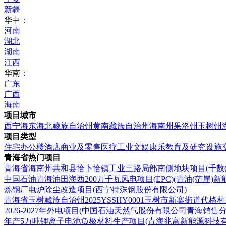
新疆
华中：
河南
湖北
湖南
江西
华南：
广东
广西
海南
项目城市
西宁
海东
海北藏族自治州
黄南藏族自治州
海南州
果洛州
玉树州
项目类型
住宅
办公楼
酒店
商业及零售
医疗
工业
文娱康乐
教育及研究设施
青海省热门项目
青海省海南州共和县恰卜恰镇工业三路局部南侧地块项目(千数(
中国石油青海油田海西200万千瓦风电项目(EPC)(青油(茫崖)新
炼钢厂电炉除尘改造项目(西宁特殊钢股份有限公司)
青海省玉树藏族自治州2025YSSHY0001玉树市新寨街道代
2026-2027年外电项目(中国石油天然气股份有限公司青海销售分
年产5万吨锂离子电池负极材料生产项目(青海兆富新能源科技有