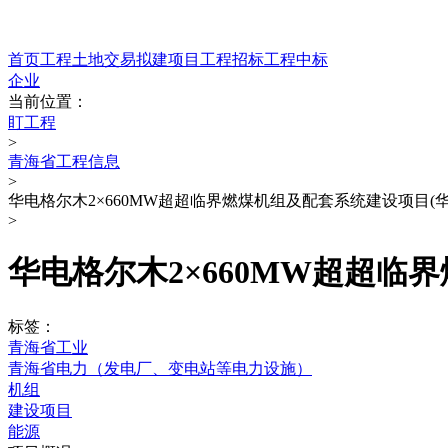
首页
工程
土地交易
拟建项目
工程招标
工程中标
企业
当前位置：
盯工程
>
青海省工程信息
>
华电格尔木2×660MW超超临界燃煤机组及配套系统建设项目(华
>
华电格尔木2×660MW超超临
标签：
青海省工业
青海省电力（发电厂、变电站等电力设施）
机组
建设项目
能源