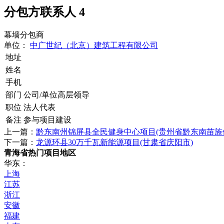
分包方联系人
4
幕墙分包商
单位：
中广世纪（北京）建筑工程有限公司
地址
姓名
手机
部门
公司/单位高层领导
职位
法人代表
备注
参与项目建设
上一篇：
黔东南州锦屏县全民健身中心项目(贵州省黔东南苗族
下一篇：
龙源环县30万千瓦新能源项目(甘肃省庆阳市)
青海省热门项目地区
华东：
上海
江苏
浙江
安徽
福建