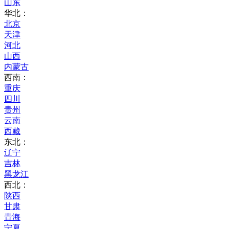
山东
华北：
北京
天津
河北
山西
内蒙古
西南：
重庆
四川
贵州
云南
西藏
东北：
辽宁
吉林
黑龙江
西北：
陕西
甘肃
青海
宁夏