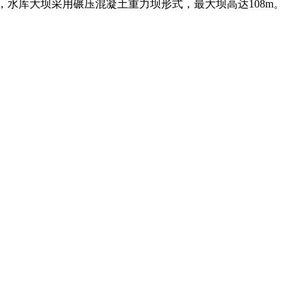
，水库大坝采用碾压混凝土重力坝形式，最大坝高达108m。