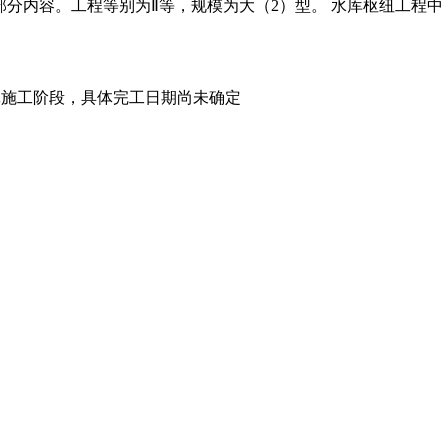
分内容。工程等别为Ⅱ等，规模为大（2）型。 水库枢纽工程中
于主体施工阶段，具体完工日期尚未确定