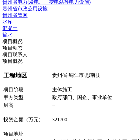
贵州省电力(发电厂、变电站等电力设施)
贵州省市政公用设施
贵州省管网
水库
混凝土
输水
项目概况
项目动态
项目联系人
项目概况
工程地区
贵州省-铜仁市-思南县
项目阶段
主体施工
甲方类型
政府部门、国企、事业单位
层高
--
投资金额（万元）
321700
项目地址