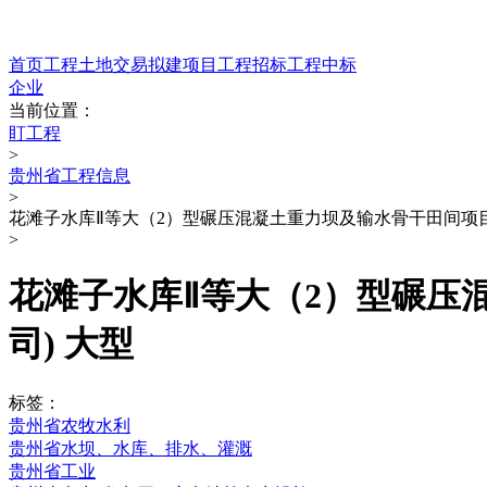
首页
工程
土地交易
拟建项目
工程招标
工程中标
企业
当前位置：
盯工程
>
贵州省工程信息
>
花滩子水库Ⅱ等大（2）型碾压混凝土重力坝及输水骨干田间项目
>
花滩子水库Ⅱ等大（2）型碾压
司)
大型
标签：
贵州省农牧水利
贵州省水坝、水库、排水、灌溉
贵州省工业