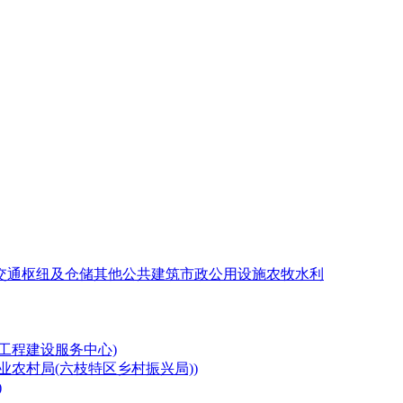
交通枢纽及仓储
其他公共建筑
市政公用设施
农牧水利
工程建设服务中心)
业农村局(六枝特区乡村振兴局))
)