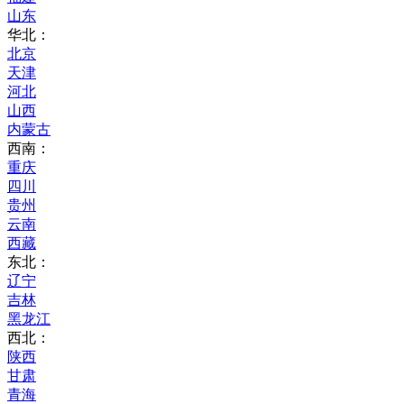
山东
华北：
北京
天津
河北
山西
内蒙古
西南：
重庆
四川
贵州
云南
西藏
东北：
辽宁
吉林
黑龙江
西北：
陕西
甘肃
青海