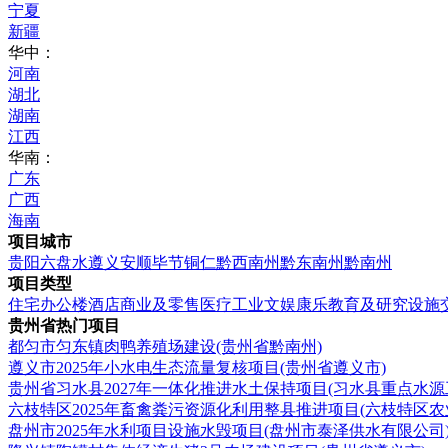
宁夏
新疆
华中：
河南
湖北
湖南
江西
华南：
广东
广西
海南
项目城市
贵阳
六盘水
遵义
安顺
毕节
铜仁
黔西南州
黔东南州
黔南州
项目类型
住宅
办公楼
酒店
商业及零售
医疗
工业
文娱康乐
教育及研究设施
贵州省热门项目
都匀市匀东镇肉鸭养殖场建设(贵州省黔南州)
遵义市2025年小水电生态流量复核项目(贵州省遵义市)
贵州省习水县2027年一体化推进水土保持项目(习水县重点水源
六枝特区2025年畜禽粪污资源化利用整县推进项目(六枝特区农
盘州市2025年水利项目设施水毁项目(盘州市泰泽供水有限公司