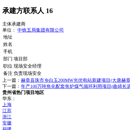
承建方联系人
16
主体承建商
单位：
中铁五局集团有限公司
地址
姓名
手机
部门
项目部
职位
现场安全经理
备注
负责现场安全
上一篇：
赫章县珠市乡白玉200MW光伏电站新建项目(大唐赫
下一篇：
年产100万吨焦化配套焦炉煤气循环利用项目(曲靖长
贵州省热门项目地区
华东：
上海
江苏
浙江
安徽
福建