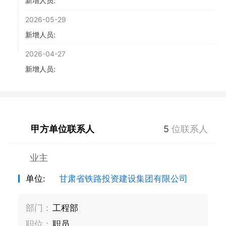
出，向南以长隧道（12.86公里）穿越中梁，以特大桥
新增人员:
（3.12公里）跨越藉河、连霍高速（G30）及国道
2026-05-29
G316至南沟河口，沿南沟河足坡而上，经皂郊以10.60
新增人员:
公里隧道穿越渭河与嘉陵江水系分水岭至天水镇。随后
线路转向东南，以桥隧工程为主，经麻沿河与国道
2026-04-27
G316伴行南下，经江洛、泥阳后转向西南至成县县城
新增人员:
西南侧（抛沙镇东南）设站。出成县站后，线路继续向
西南行进，经小川以特大桥（636.1米，100米高）跨越
西汉水至平洛。其后线路足坡沿平洛河左岸以桥隧工程
为主，平行成武高速公路前行，经望关、佛崖后以
16.00公里隧道穿越西汉水与白龙江分水岭米仓山至安
甲方单位联系人
5
位联系人
化站。出站后，线路沿北峪河向西南足坡而下，经马街
以7.33公里隧道穿越北峪河与沟坝河分水岭至两水站。
业主
出站后，线路沿沟坝河而下，自西端疏解引入陇南西
站。
单位:
甘肃省铁路投资建设集团有限公司
部门：
工程部
职位：
职员