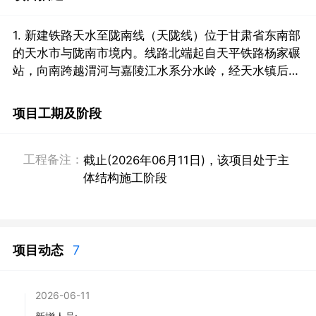
1. 新建铁路天水至陇南线（天陇线）位于甘肃省东南部
的天水市与陇南市境内。线路北端起自天平铁路杨家碾
站，向南跨越渭河与嘉陵江水系分水岭，经天水镇后进
入陇南市境内，随后经礼县跨越西汉水，最终接入兰渝
铁路陇南西站，线路全长229公里。

项目工期及阶段
2. 项目贯通线长度270公里，配套疏解线合计长度12公
里，线路建筑总长度281公里。全线新建桥梁总长59公
里，共73座，其中特大桥48公里，共33座；大中桥11
工程备注：
截止(2026年06月11日)，该项目处于主
公里，共40座。设有隧道总长150公里，共56座，其中
体结构施工阶段
长度超过10公里的隧道0.74公里，共4座。桥隧总长
209公里，占线路建筑长度的77.5%。全线近期设站21
处，线路所1处；正线铺轨281铺轨公里，站线铺轨83
铺轨公里；铺设新岔220组；路基土石方总量2726万立
项目动态
7
方米，圬工总量38万立方米，征用土地8861亩，新建
房屋118060----米。

2026-06-11
3. 项目投资额：243亿元。线路自陇海铁路三阳川站引