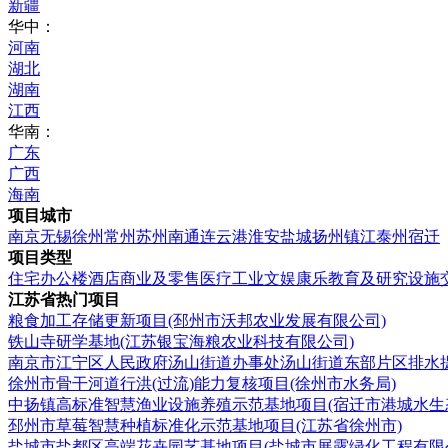
新疆
华中：
河南
湖北
湖南
江西
华南：
广东
广西
海南
项目城市
南京
无锡
徐州
常州
苏州
南通
连云港
淮安
盐城
扬州
镇江
泰州
宿迁
项目类型
住宅
办公楼
酒店
商业及零售
医疗
工业
文娱康乐
教育及研究设施
江苏省热门项目
粮食加工存储更新项目(邳州市沃邦农业发展有限公司)
铁山寺研学基地(江苏银宝海粮农业科技有限公司)
南京市江宁区人民政府汤山街道办事处汤山街道东部片区排水提
徐州市骨干河道行洪(过流)能力复核项目(徐州市水务局)
中扬镇高标准智慧渔业设施养殖示范基地项目(宿迁市港城水生
邳州市草莓智慧种植标准化示范基地项目(江苏省徐州市)
盐城市盐都区高端花卉园艺基地项目(盐城市展露绿化工程有限