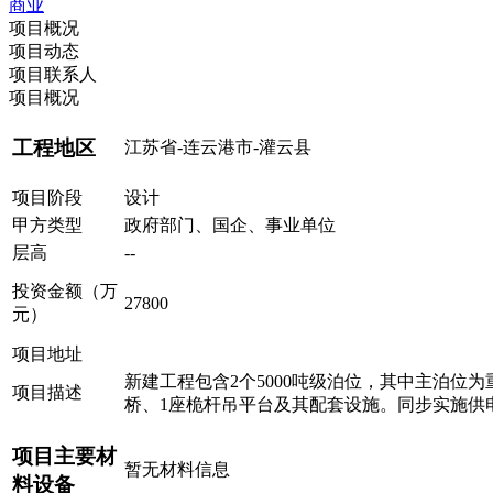
商业
项目概况
项目动态
项目联系人
项目概况
工程地区
江苏省-连云港市-灌云县
项目阶段
设计
甲方类型
政府部门、国企、事业单位
层高
--
投资金额（万
27800
元）
项目地址
新建工程包含2个5000吨级泊位，其中主泊位
项目描述
桥、1座桅杆吊平台及其配套设施。同步实施供
项目主要材
暂无材料信息
料设备