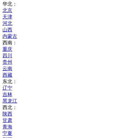
华北：
北京
天津
河北
山西
内蒙古
西南：
重庆
四川
贵州
云南
西藏
东北：
辽宁
吉林
黑龙江
西北：
陕西
甘肃
青海
宁夏