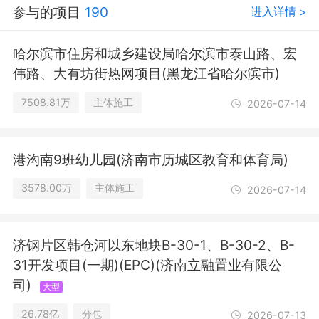
参与的项目
190
进入详情 >
项目以相关部门批准文件或许可证件为
准）一般项目：规划设计管理；工程管
理服务；工程造价咨询业务；招投标代
哈尔滨市住房和城乡建设局哈尔滨市泰山路、宏
理服务；工程技术服务（规划管理、勘
伟路、大有坊街热网项目(黑龙江省哈尔滨市)
察、设计、监理除外）；技术服务、技
术开发、技术咨询、技术交流、技术转
7508.81万
主体施工
2026-07-14
让、技术推广；专业设计服务；技术进
出口；城市绿化管理；园林绿化工程施
工；旅游开发项目策划咨询；会议及展
港沟南9班幼儿园(济南市历城区教育和体育局)
览服务；科技中介服务。（除依法须经
批准的项目外，凭营业执照依法自主开
3578.00万
主体施工
2026-07-14
展经营活动）（不得从事国家和本市产
业政策禁止和限制类项目的经营活
动。）
济钢片区韩仓河以东地块B-30-1、B-30-2、B-
31开发项目(一期)(EPC)(济南立融置业有限公
司)
大型
26.78亿
分包
2026-07-13