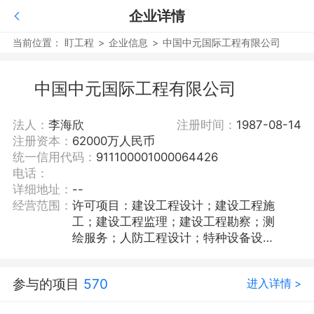
企业详情
当前位置：
盯工程
>
企业信息
>
中国中元国际工程有限公司
中国中元国际工程有限公司
法人：
李海欣
注册时间：
1987-08-14
注册资本：
62000万人民币
统一信用代码：
911100001000064426
电话：
详细地址：
--
经营范围：
许可项目：建设工程设计；建设工程施
工；建设工程监理；建设工程勘察；测
绘服务；人防工程设计；特种设备设
计；第三类医疗器械经营；检验检测服
务。（依法须经批准的项目，经相关部
参与的项目
570
进入详情 >
门批准后方可开展经营活动，具体经营
项目以相关部门批准文件或许可证件为