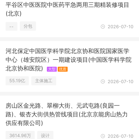
准）一般项目：工程造价咨询业务；工
平谷区中医医院中医药平急两用三期精装修项目
程管理服务；对外承包工程；技术服
(北京)
务、技术开发、技术咨询、技术交流、
技术转让、技术推广；消防技术服务；
分包
--
2026-07-10
环保咨询服务；土壤污染治理与修复服
务；水环境污染防治服务；工业互联网
数据服务；报关业务；广告制作；广告
河北保定中国医学科学院北京协和医院国家医学
发布；第二类医疗器械销售；机械设备
销售；环境保护专用设备销售；冶金专
中心（雄安院区）一期建设项目(中国医学科学院
用设备销售；石油钻采专用设备销售；
北京协和医院)
大型
优质
石油制品销售（不含危险化学品）；会
议及展览服务。（除依法须经批准的项
55.19亿
主体施工
2026-07-10
目外，凭营业执照依法自主开展经营活
动）（不得从事国家和本市产业政策禁
止和限制类项目的经营活动。）
房山区金光路、翠柳大街、元武屯路(良园一
路)、银杏大街供热管线项目(北京京能房山热力
供应有限公司)
3614.96万
设计
2026-07-10