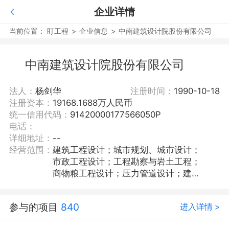
企业详情
当前位置：
盯工程
>
企业信息
>
中南建筑设计院股份有限公司
中南建筑设计院股份有限公司
法人：
杨剑华
注册时间：
1990-10-18
注册资本：
19168.1688万人民币
统一信用代码：
91420000177566050P
电话：
详细地址：
--
经营范围：
建筑工程设计；城市规划、城市设计；
市政工程设计；工程勘察与岩土工程；
商物粮工程设计；压力管道设计；建筑
装饰工程、建筑幕墙工程、轻型钢结构
工程、建筑智能化系统、照明工程、消
参与的项目
840
进入详情 >
防设施工程、风景园林工程、人防工
程、电力工程、电子通信广电工程设计