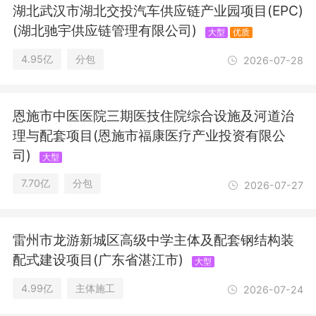
及咨询服务；工程咨询及工程造价咨
湖北武汉市湖北交投汽车供应链产业园项目(EPC)
询；建筑工程总承包、项目管理及技术
(湖北驰宇供应链管理有限公司)
大型
优质
与管理服务；园林绿化工程施工；境外
建设工程的勘测、咨询、设计、项目管
4.95亿
分包
2026-07-28
理和总承包业务；会议展览服务；工程
招标、投标代理（涉及许可经营项目，
应取得相关部门许可后方可经营）。
恩施市中医医院三期医技住院综合设施及河道治
理与配套项目(恩施市福康医疗产业投资有限公
司)
大型
7.70亿
分包
2026-07-27
雷州市龙游新城区高级中学主体及配套钢结构装
配式建设项目(广东省湛江市)
大型
4.99亿
主体施工
2026-07-24