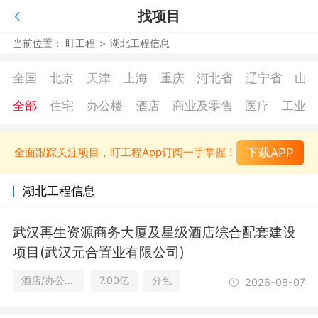
找项目
当前位置：
盯工程
>
湖北工程信息
全国
北京
天津
上海
重庆
河北省
辽宁省
山
全部
住宅
办公楼
酒店
商业及零售
医疗
工业
下载APP
全面跟踪关注项目，盯工程App订阅一手掌握！
湖北工程信息
武汉再生资源商务大厦及星级酒店综合配套建设
项目(武汉元合置业有限公司)
酒店/办公楼/商业及零售
7.00亿
分包
2026-08-07