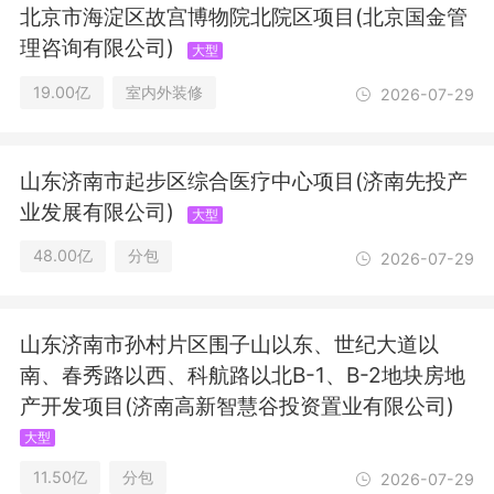
工程设计；地质灾害治理工程施工；民
北京市海淀区故宫博物院北院区项目(北京国金管
用核安全设备安装；建筑物拆除作业
理咨询有限公司)
大型
（爆破作业除外）；电气安装服务；输
电、供电、受电电力设施的安装、维修
19.00亿
室内外装修
2026-07-29
和试验；爆破作业；建设工程监理；水
利工程建设监理；公路工程监理；第三
类医疗器械经营；医疗器械互联网信息
山东济南市起步区综合医疗中心项目(济南先投产
服务；餐饮服务；公路管理与养护；路
基路面养护作业；城市生活垃圾经营性
业发展有限公司)
大型
服务；餐厨垃圾处理；城市建筑垃圾处
48.00亿
分包
2026-07-29
置（清运）；演出场所经营。（依法须
经批准的项目，经相关部门批准后方可
开展经营活动，具体经营项目以相关部
门批准文件或许可证件为准）一般项
山东济南市孙村片区围子山以东、世纪大道以
目：工程管理服务；规划设计管理；建
南、春秀路以西、科航路以北B-1、B-2地块房地
筑工程机械与设备租赁；公路水运工程
产开发项目(济南高新智慧谷投资置业有限公司)
试验检测服务；安全技术防范系统设计
施工服务；砼结构构件制造；砼结构构
大型
件销售；门窗制造加工；门窗销售；金
11.50亿
分包
2026-07-29
属门窗工程施工；建筑砌块制造；建筑