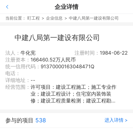
企业详情
当前位置：
盯工程
>
企业信息
>
中建八局第一建设有限公司
中建八局第一建设有限公司
法人：
牛化宪
注册时间：
1984-06-22
注册资本：
166460.52万人民币
统一信用代码：
91370000163048471Q
电话：
详细地址：
--
经营范围：
许可项目：建设工程施工；施工专业作
业；建设工程设计；住宅室内装饰装
修；建设工程质量检测；建设工程勘
察；人防工程设计；特种设备安装改造
修理；水利工程质量检测；房地产开发
参与的项目
538
进入详情 >
经营；预应力混凝土铁路桥梁简支梁产
品生产；文物保护工程施工；文物保护