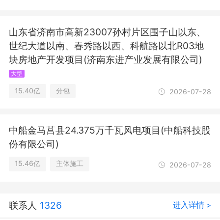
砌块销售；建筑材料销售；新型建筑材
料制造（不含危险化学品）；水泥制品
山东省济南市高新23007孙村片区围子山以东、
制造；水泥制品销售；工程技术服务
（规划管理、勘察、设计、监理除
世纪大道以南、春秀路以西、科航路以北R03地
外）；技术服务、技术开发、技术咨
块房地产开发项目(济南东进产业发展有限公司)
询、技术交流、技术转让、技术推广；
大型
工程造价咨询业务；园林绿化工程施
工；对外承包工程；土石方工程施工；
15.40亿
分包
2026-07-28
水污染治理；水环境污染防治服务；土
壤污染治理与修复服务；机械设备研
发；工业机器人销售；智能机器人的研
中船金马莒县24.375万千瓦风电项目(中船科技股
发；金属制品研发；金属结构制造；金
份有限公司)
属结构销售；软件开发；软件销售；大
数据服务；互联网销售（除销售需要许
15.46亿
主体施工
2026-07-28
可的商品）；人工智能应用软件开发；
数据处理服务；数据处理和存储支持服
务；云计算装备技术服务；物联网技术
研发；物联网应用服务；物联网设备销
联系人
1326
进入详情 >
售；5G通信技术服务；集成电路设计；