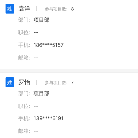
电子产品销售；数字文化创意内容应用
袁洋
姓
丨
服务；数字文化创意软件开发；数字内
参与项目数:
8
容制作服务（不含出版发行）；进出口
部门:
项目部
代理；货物进出口；技术进出口；第一
类医疗器械销售；第二类医疗器械销
职位:
--
售；企业管理咨询；市政设施管理；物
业管理；酒店管理；停车场服务；会议
手机:
186****5157
及展览服务；住房租赁；非居住房地产
邮箱:
--
租赁；城市绿化管理；城市公园管理；
城乡市容管理；体育场地设施工程施
工；环境卫生公共设施安装服务；体育
场地设施经营（不含高危险性体育运
罗怡
姓
丨
参与项目数:
7
动）；组织体育表演活动；体育赛事策
部门:
项目部
划；组织文化艺术交流活动；体育用品
及器材零售；机械设备销售；电动汽车
职位:
--
充电基础设施运营；充电控制设备租
赁；园艺产品销售。（除依法须经批准
手机:
139****6191
的项目外，凭营业执照依法自主开展经
营活动）
邮箱:
--