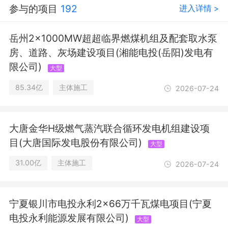
参与的项目
192
进入详情 >
施工专业作业；建筑物拆除作业（爆破
作业除外）；道路货物运输（不含危险
货物）。（依法须经批准的项目，经相
岳州2×1000MW超超临界燃煤机组及配套取水泵
关部门批准后方可开展经营活动，具体
房、道路、灰场建设项目(湘能电投(岳阳)发电有
经营项目以相关部门批准文件或许可证
限公司)
件为准）一般项目：对外承包工程；工
大型
程管理服务；工程技术服务（规划管
85.34亿
主体施工
2026-07-24
理、勘察、设计、监理除外）；规划设
计管理；建筑工程机械与设备租赁；机
械设备租赁；特种设备出租；普通机械
设备安装服务；体育场地设施工程施
大唐金华H级燃气蒸汽联合循环发电机组建设项
工；土石方工程施工；电力行业高效节
目(大唐国际发电股份有限公司)
大型
能技术研发；发电技术服务；风力发电
技术服务；太阳能发电技术服务；储能
31.00亿
主体施工
2026-07-24
技术服务；生物质能技术服务；环保咨
询服务；工程和技术研究和试验发展；
无船承运业务；国际货物运输代理；货
宁夏银川市电投永利2×66万千瓦煤电项目(宁夏
物进出口；进出口代理；技术进出口；
电投永利能源发展有限公司)
大型
报关业务；供应链管理服务；普通货物