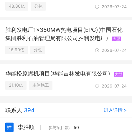
仓储服务（不含危险化学品等需许可审
48.80亿
分包
2026-07-24
批的项目）；装卸搬运；非居住房地产
租赁；住房租赁。（除依法须经批准的
项目外，凭营业执照依法自主开展经营
胜利发电厂1×350MW热电项目(EPC)(中国石化
活动）
集团胜利石油管理局有限公司胜利发电厂)
大型
16.90亿
分包
2026-07-24
华能松原燃机项目(华能吉林发电有限公司)
大型
21.10亿
主体施工
2026-07-24
联系人
394
进入详情 >
李胜顺
姓
丨
参与项目数:
50