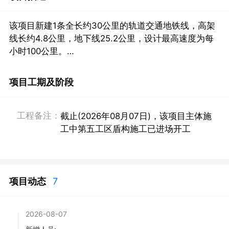
该项目新建1条全长约30公里的轨道交通地铁线，高架
线长约4.8公里，地下线25.2公里，设计最高速度为每
小时100公里。

备注：起于凤凰南路站，止于济北站，途经高新区、历
项目工期及阶段
下区、历城区、天桥区、起步区等片区。设车站23座，
1座高架站，1座地面站，21座地下站，含12座换乘站，
全线平均站间距为1.33公里。线路另设一站一场，于北
工程备注：
截止(2026年08月07日)，该项目主体施
端设黄河北车辆基地，中部设西周家庄停车场。车辆采
工中第五工区盾构施工已进场开工
用6辆编组A型车。
项目动态
7
2026-08-07