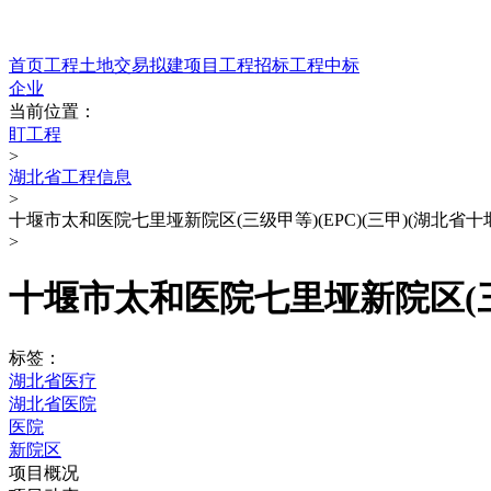
首页
工程
土地交易
拟建项目
工程招标
工程中标
企业
当前位置：
盯工程
>
湖北省工程信息
>
十堰市太和医院七里垭新院区(三级甲等)(EPC)(三甲)(湖北省十
>
十堰市太和医院七里垭新院区(三级
标签：
湖北省医疗
湖北省医院
医院
新院区
项目概况