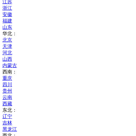
江苏
浙江
安徽
福建
山东
华北：
北京
天津
河北
山西
内蒙古
西南：
重庆
四川
贵州
云南
西藏
东北：
辽宁
吉林
黑龙江
西北：