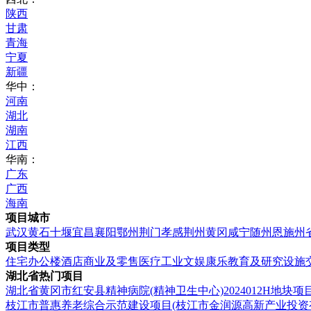
陕西
甘肃
青海
宁夏
新疆
华中：
河南
湖北
湖南
江西
华南：
广东
广西
海南
项目城市
武汉
黄石
十堰
宜昌
襄阳
鄂州
荆门
孝感
荆州
黄冈
咸宁
随州
恩施州
项目类型
住宅
办公楼
酒店
商业及零售
医疗
工业
文娱康乐
教育及研究设施
湖北省热门项目
湖北省黄冈市红安县精神病院(精神卫生中心)2024012H地块项
枝江市普惠养老综合示范建设项目(枝江市金润源高新产业投资