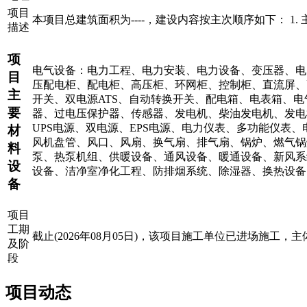
项目
本项目总建筑面积为----，建设内容按主次顺序如下： 1. 
描述
项
电气设备：电力工程、电力安装、电力设备、变压器、电
目
压配电柜、配电柜、高压柜、环网柜、控制柜、直流屏、
主
开关、双电源ATS、自动转换开关、配电箱、电表箱、
要
器、过电压保护器、传感器、发电机、柴油发电机、发电
UPS电源、双电源、EPS电源、电力仪表、多功能仪表
材
风机盘管、风口、风扇、换气扇、排气扇、锅炉、燃气锅
料
泵、热泵机组、供暖设备、通风设备、暖通设备、新风系
设
设备、洁净室净化工程、防排烟系统、除湿器、换热设备
备
项目
工期
截止(2026年08月05日)，该项目施工单位已进场施工
及阶
段
项目动态