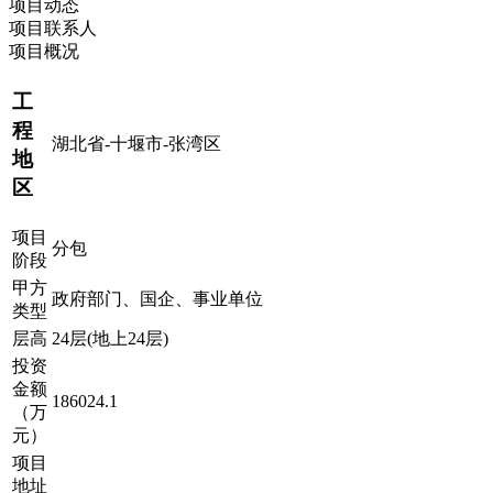
项目动态
项目联系人
项目概况
工
程
湖北省-十堰市-张湾区
地
区
项目
分包
阶段
甲方
政府部门、国企、事业单位
类型
层高
24层(地上24层)
投资
金额
186024.1
（万
元）
项目
地址