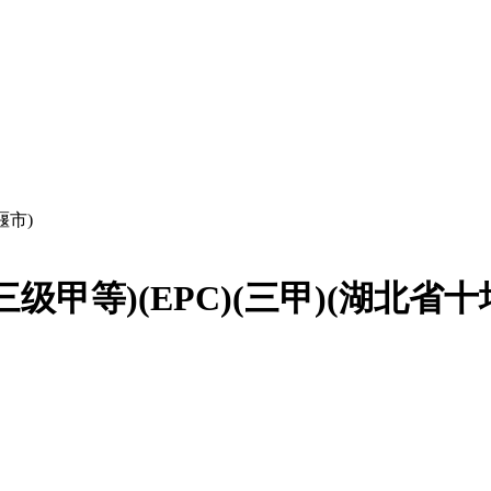
堰市)
甲等)(EPC)(三甲)(湖北省十