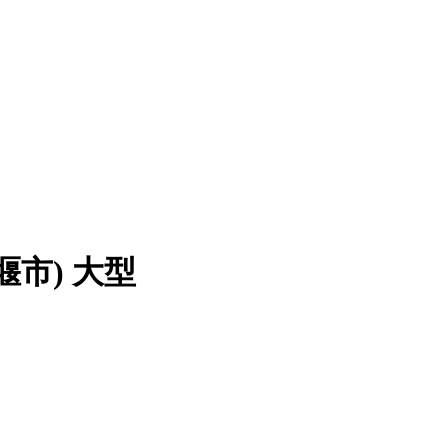
堰市)
大型