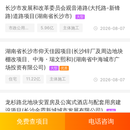
长沙市发展和改革委员会观音港路(大托路-新锋
路)道路项目(湖南省长沙市)
大型
市政公用设施
5.96亿
主体施工
2026-08-07
湖南省长沙市仰天佳园项目(长沙锌厂及周边地块
棚改项目、中海・瑞文熙和)(湖南省中海城市广
场投资有限公司)
大型
优质
住宅
11.22亿
主体施工
2026-08-07
龙杉路北地块安置房及公寓式酒店与配套用房建
设项目(长沙金霞新城城市发展有限公司)
大型
免费查项目
电话咨询
住宅/酒店/教育及研究设施
8.85亿
分包
2026-08-06