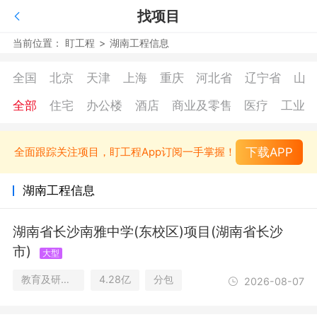
找项目
当前位置：
盯工程
>
湖南工程信息
全国
北京
天津
上海
重庆
河北省
辽宁省
山
全部
住宅
办公楼
酒店
商业及零售
医疗
工业
下载APP
全面跟踪关注项目，盯工程App订阅一手掌握！
湖南工程信息
湖南省长沙南雅中学(东校区)项目(湖南省长沙
市)
大型
教育及研究设施/住宅/办公楼/文娱康乐
4.28亿
分包
2026-08-07