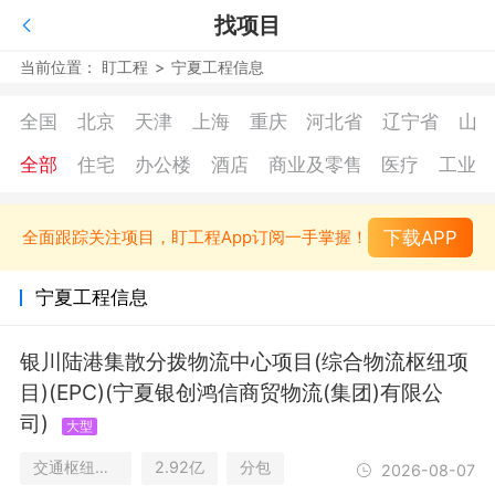
找项目
当前位置：
盯工程
>
宁夏工程信息
全国
北京
天津
上海
重庆
河北省
辽宁省
山
全部
住宅
办公楼
酒店
商业及零售
医疗
工业
下载APP
全面跟踪关注项目，盯工程App订阅一手掌握！
宁夏工程信息
银川陆港集散分拨物流中心项目(综合物流枢纽项
目)(EPC)(宁夏银创鸿信商贸物流(集团)有限公
司)
大型
交通枢纽及仓储/市政公用设施/办公楼/工业
2.92亿
分包
2026-08-07