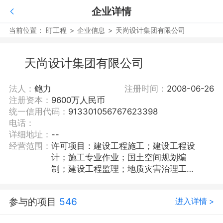
企业详情
当前位置：
盯工程
>
企业信息
>
天尚设计集团有限公司
天尚设计集团有限公司
法人：
鲍力
注册时间：
2008-06-26
注册资本：
9600万人民币
统一信用代码：
913301056767623398
电话：
详细地址：
--
经营范围：
许可项目：建设工程施工；建设工程设
计；施工专业作业；国土空间规划编
制；建设工程监理；地质灾害治理工程
施工；文物保护工程施工；建筑劳务分
包；文物保护工程设计；人防工程设
参与的项目
546
进入详情 >
计；地质灾害治理工程设计；住宅室内
装饰装修；特种设备设计；测绘服务(依