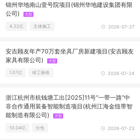
法须经批准的项目，经相关部门批准后
锦州华地南山壹号院项目(锦州华地建设集团有限
方可开展经营活动，具体经营项目以审
公司)
大型
批结果为准)。一般项目：工程造价咨询
业务；园林绿化工程施工；工程管理服
4.22亿
主体施工
2026-07-27
务；工业设计服务；信息系统运行维护
服务；软件开发；政府采购代理服务；
节能管理服务；专业设计服务；技术服
安吉顾友年产70万套坐具厂房新建项目(安吉顾友
务、技术开发、技术咨询、技术交流、
技术转让、技术推广；规划设计管理；
家具有限公司)
大型
图文设计制作；企业管理；市场营销策
1.07亿
竣工验收
2026-07-24
划；会议及展览服务；信息技术咨询服
务；项目策划与公关服务；招投标代理
服务；体育场地设施工程施工；金属门
窗工程施工；平面设计；建筑信息模型
浙江杭州市杭钱塘工出[2025]11号“一带一路”中
技术开发、技术咨询、技术服务；广告
非合作通用装备智能制造项目(杭州江海金纽带智
制作；广告设计、代理；工艺美术品及
能制造有限公司)
大型
礼仪用品制造（象牙及其制品除外）(除
依法须经批准的项目外，凭营业执照依
10.04亿
分包
2026-07-23
法自主开展经营活动)。