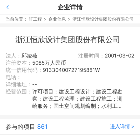
企业详情
当前位置：
盯工程
>
企业信息
>
浙江恒欣设计集团股份有限公司
浙江恒欣设计集团股份有限公司
法人：
邱凌燕
注册时间：
2001-03-02
注册资本：
5085万人民币
统一信用代码：
91330400727195881W
电话：
详细地址：
--
经营范围：
许可项目：建设工程设计；建设工程勘
察；建设工程监理；建设工程施工；测
绘服务；国土空间规划编制；水利工程
建设监理；建筑劳务分包；建设工程质
量检测(依法须经批准的项目，经相关部
参与的项目
861
进入详情 >
门批准后方可开展经营活动，具体经营
项目以审批结果为准)。一般项目：工程