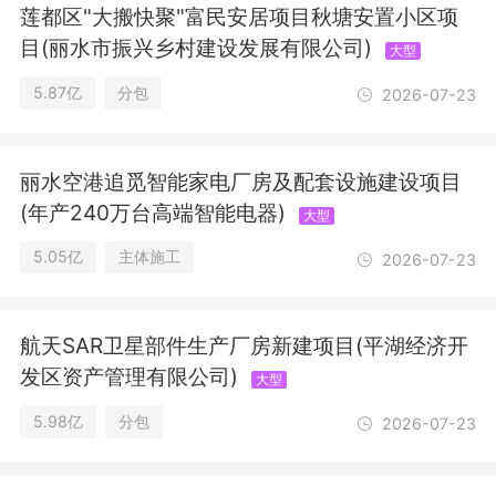
造价咨询业务；工程管理服务；图文设
莲都区"大搬快聚"富民安居项目秋塘安置小区项
计制作；招投标代理服务；政府采购代
目(丽水市振兴乡村建设发展有限公司)
大型
理服务；市政设施管理；劳务服务（不
含劳务派遣）；在线能源监测技术研
5.87亿
分包
2026-07-23
发；节能管理服务；运行效能评估服
务；储能技术服务；合同能源管理(除依
法须经批准的项目外，凭营业执照依法
丽水空港追觅智能家电厂房及配套设施建设项目
自主开展经营活动)。
(年产240万台高端智能电器)
大型
5.05亿
主体施工
2026-07-23
航天SAR卫星部件生产厂房新建项目(平湖经济开
发区资产管理有限公司)
大型
5.98亿
分包
2026-07-23