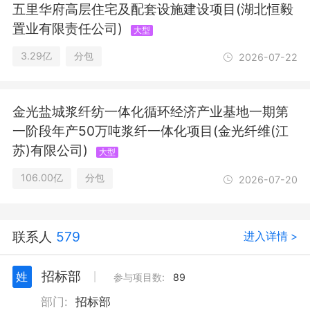
五里华府高层住宅及配套设施建设项目(湖北恒毅
字复印；工程技术服务（规划管理、勘
置业有限责任公司)
察、设计、监理除外）；自有资金投资
大型
的资产管理服务；消防技术服务；货物
3.29亿
分包
2026-07-22
进出口。（除依法须经批准的项目外，
凭营业执照依法自主开展经营活动）
金光盐城浆纤纺一体化循环经济产业基地一期第
一阶段年产50万吨浆纤一体化项目(金光纤维(江
苏)有限公司)
大型
106.00亿
分包
2026-07-20
联系人
579
进入详情 >
招标部
姓
丨
参与项目数:
89
部门:
招标部