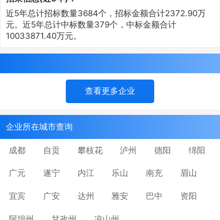
近5年总计招标数量3684个，招标金额合计2372.90万
元。近5年总计中标数量379个，中标金额合计
10033871.40万元。
查看更多企业
企业所在城市查询
成都
自贡
攀枝花
泸州
德阳
绵阳
广元
遂宁
内江
乐山
南充
眉山
宜宾
广安
达州
雅安
巴中
资阳
阿坝州
甘孜州
凉山州