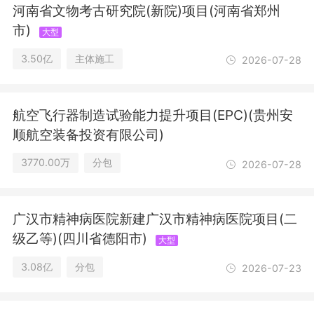
项目以相关部门批准文件或许可证件为
河南省文物考古研究院(新院)项目(河南省郑州
准）一般项目：园林绿化工程施工；地
市)
大型
质灾害治理服务；技术服务、技术开
发、技术咨询、技术交流、技术转让、
3.50亿
主体施工
2026-07-28
技术推广；工程管理服务；金属结构制
造；轻质建筑材料制造；塑料制品制
造；橡胶制品制造；水泥制品制造；输
航空飞行器制造试验能力提升项目(EPC)(贵州安
配电及控制设备制造；通信设备制造；
普通机械设备安装服务；仪器仪表修
顺航空装备投资有限公司)
理；金属制品修理；通用设备修理；专
3770.00万
分包
2026-07-28
用设备修理；机械设备租赁；电气设备
修理；机动车修理和维护；金属材料销
售；建筑材料销售；机械设备销售；电
气设备销售；仪器仪表销售；化工产品
广汉市精神病医院新建广汉市精神病医院项目(二
销售（不含许可类化工产品）；日用杂
级乙等)(四川省德阳市)
大型
品销售；五金产品零售；对外承包工
程；装卸搬运；普通货物仓储服务（不
3.08亿
分包
2026-07-23
含危险化学品等需许可审批的项目）；
物业管理；非居住房地产租赁；住房租
赁；停车场服务；会议及展览服务；打