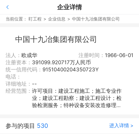
企业详情
当前位置：
盯工程
>
企业信息
>
中国十九冶集团有限公司
中国十九冶集团有限公司
法人：
欧成华
注册时间：
1966-06-01
注册资本：
391099.920717万人民币
统一信用代码：
91510400204350723Y
电话：
详细地址：
--
经营范围：
许可项目：建设工程施工；施工专业作
业；建设工程勘察；建设工程设计；检
验检测服务；特种设备安装改造修理；
道路货物运输（不含危险货物）；住宿
服务；餐饮服务；非煤矿山矿产资源开
参与的项目
530
进入详情 >
采。（依法须经批准的项目，经相关部
门批准后方可开展经营活动，具体经营