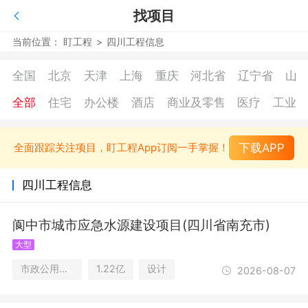
找项目
当前位置：
盯工程
>
四川工程信息
全国
北京
天津
上海
重庆
河北省
辽宁省
山
全部
住宅
办公楼
酒店
商业及零售
医疗
工业
下载APP
全面跟踪关注项目，盯工程App订阅一手掌握！
四川工程信息
阆中市城市应急水源建设项目(四川省南充市)
大型
市政公用设施/工业
1.22亿
设计
2026-08-07