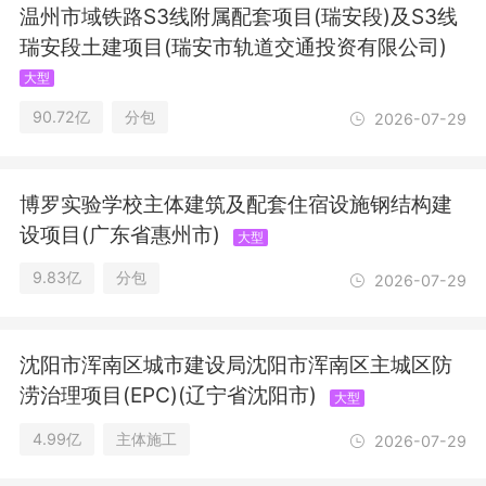
售；砼结构构件制造；砼结构构件销
温州市域铁路S3线附属配套项目(瑞安段)及S3线
售；普通货物仓储服务（不含危险化学
瑞安段土建项目(瑞安市轨道交通投资有限公司)
品等需许可审批的项目）；国内贸易代
大型
理；工程造价咨询业务；广告设计、代
理；广告制作；广告发布；人力资源服
90.72亿
分包
2026-07-29
务（不含职业中介活动、劳务派遣服
务）；法律咨询（不含依法须律师事务
所执业许可的业务）；噪声与振动控制
博罗实验学校主体建筑及配套住宿设施钢结构建
服务；减振降噪设备制造；减振降噪设
备销售；隔热和隔音材料制造；隔热和
设项目(广东省惠州市)
大型
隔音材料销售。(除依法须经批准的项目
9.83亿
分包
外，凭营业执照依法自主开展经营活动)
2026-07-29
许可项目：对外劳务合作；爆破作业；
报纸出版；建设工程施工；房地产开发
经营；公共铁路运输；城市公共交通；
沈阳市浑南区城市建设局沈阳市浑南区主城区防
预应力混凝土铁路桥梁简支梁产品生
涝治理项目(EPC)(辽宁省沈阳市)
大型
产；建设工程设计；建设工程勘察；测
绘服务；建筑物拆除作业（爆破作业除
4.99亿
主体施工
2026-07-29
外）；出版物印刷；互联网新闻信息服
务；非煤矿山矿产资源开采。(依法须经