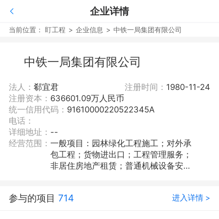
企业详情
当前位置：
盯工程
>
企业信息
>
中铁一局集团有限公司
中铁一局集团有限公司
法人：
郗宜君
注册时间：
1980-11-24
注册资本：
636601.09万人民币
统一信用代码：
91610000220522345A
电话：
详细地址：
--
经营范围：
一般项目：园林绿化工程施工；对外承
包工程；货物进出口；工程管理服务；
非居住房地产租赁；普通机械设备安装
服务；通用设备修理；专用设备修理；
机械设备租赁；铁路运输辅助活动；国
参与的项目
714
进入详情 >
内货物运输代理；装卸搬运；运输设备
租赁服务；水泥制品制造；水泥制品销