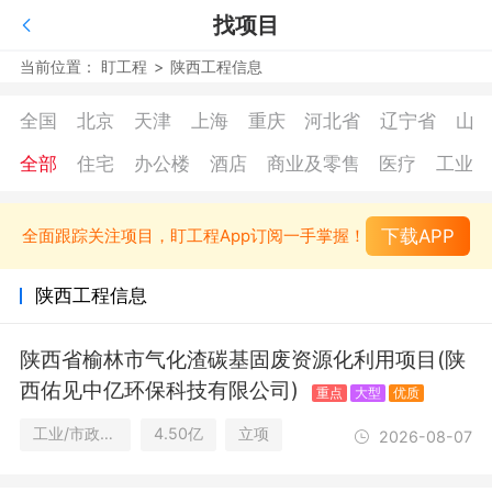
找项目
当前位置：
盯工程
>
陕西工程信息
全国
北京
天津
上海
重庆
河北省
辽宁省
山
全部
住宅
办公楼
酒店
商业及零售
医疗
工业
下载APP
全面跟踪关注项目，盯工程App订阅一手掌握！
陕西工程信息
陕西省榆林市气化渣碳基固废资源化利用项目(陕
西佑见中亿环保科技有限公司)
重点
大型
优质
工业/市政公用设施
4.50亿
立项
2026-08-07