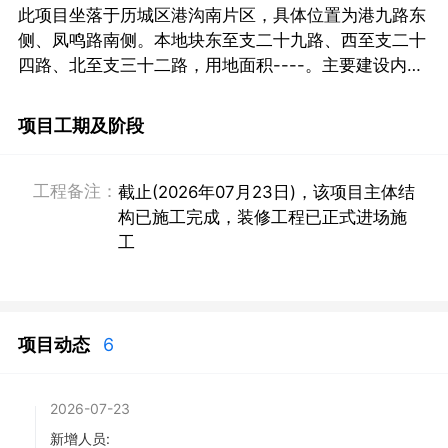
此项目坐落于历城区港沟南片区，具体位置为港九路东
侧、凤鸣路南侧。本地块东至支二十九路、西至支二十
四路、北至支三十二路，用地面积----。主要建设内容
按主次顺序依次为：建设11栋多层及小高层安置住宅
楼，配套建设商业设施，同时设置地下车库、储藏室等
项目工期及阶段
其他配套设施。地上建筑面积----，地下建筑面积---
-。
工程备注：
截止(2026年07月23日)，该项目主体结
构已施工完成，装修工程已正式进场施
工
项目动态
6
2026-07-23
新增人员: