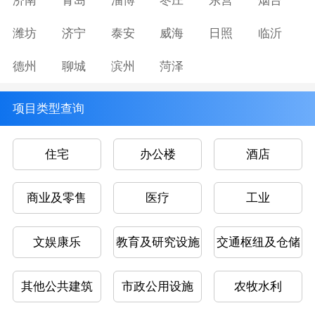
济南
青岛
淄博
枣庄
东营
烟台
潍坊
济宁
泰安
威海
日照
临沂
德州
聊城
滨州
菏泽
项目类型查询
住宅
办公楼
酒店
商业及零售
医疗
工业
文娱康乐
教育及研究设施
交通枢纽及仓储
其他公共建筑
市政公用设施
农牧水利