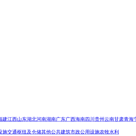
福建
江西
山东
湖北
河南
湖南
广东
广西
海南
四川
贵州
云南
甘肃
青海
设施
交通枢纽及仓储
其他公共建筑
市政公用设施
农牧水利