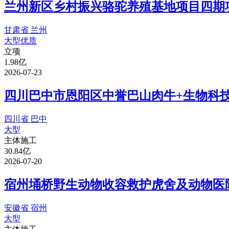
兰州新区乡村振兴骆驼养殖基地项目四期项
甘肃省 兰州
大型
优质
立项
1.98亿
2026-07-23
四川巴中市恩阳区中誉巴山肉牛+生物科技
四川省 巴中
大型
主体施工
30.84亿
2026-07-20
宿州埇桥野生动物收容救护虎舍及动物医院
安徽省 宿州
大型