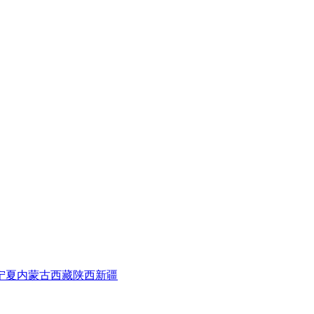
宁夏
内蒙古
西藏
陕西
新疆