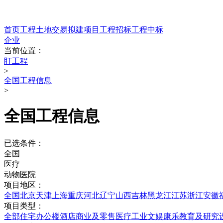
首页
工程
土地交易
拟建项目
工程招标
工程中标
企业
当前位置：
盯工程
>
全国工程信息
>
全国工程信息
已选条件：
全国
医疗
动物医院
项目地区：
全国
北京
天津
上海
重庆
河北
辽宁
山西
吉林
黑龙江
江苏
浙江
安徽
项目类型：
全部
住宅
办公楼
酒店
商业及零售
医疗
工业
文娱康乐
教育及研究