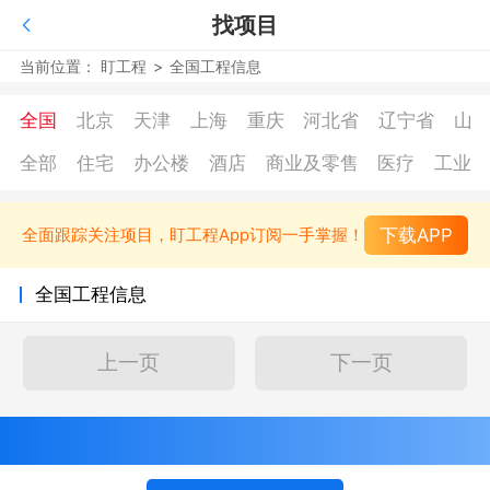
找项目
当前位置：
盯工程
>
全国工程信息
全国
北京
天津
上海
重庆
河北省
辽宁省
山
全部
住宅
办公楼
酒店
商业及零售
医疗
工业
下载APP
全面跟踪关注项目，盯工程App订阅一手掌握！
全国工程信息
上一页
下一页