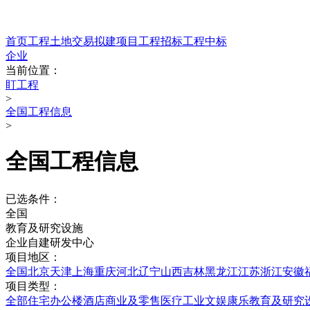
首页
工程
土地交易
拟建项目
工程招标
工程中标
企业
当前位置：
盯工程
>
全国工程信息
>
全国工程信息
已选条件：
全国
教育及研究设施
企业自建研发中心
项目地区：
全国
北京
天津
上海
重庆
河北
辽宁
山西
吉林
黑龙江
江苏
浙江
安徽
项目类型：
全部
住宅
办公楼
酒店
商业及零售
医疗
工业
文娱康乐
教育及研究