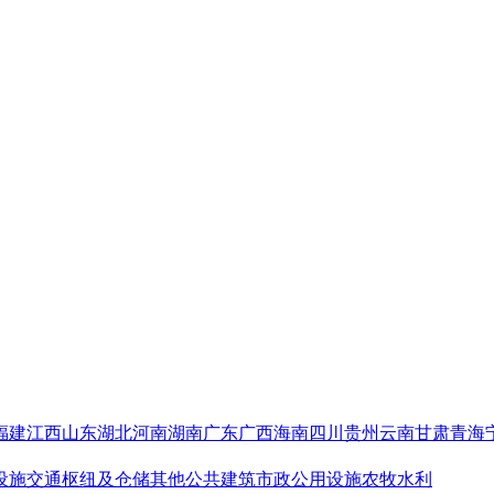
福建
江西
山东
湖北
河南
湖南
广东
广西
海南
四川
贵州
云南
甘肃
青海
设施
交通枢纽及仓储
其他公共建筑
市政公用设施
农牧水利