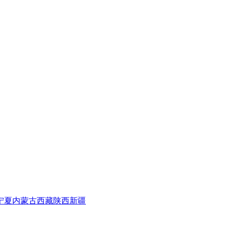
宁夏
内蒙古
西藏
陕西
新疆