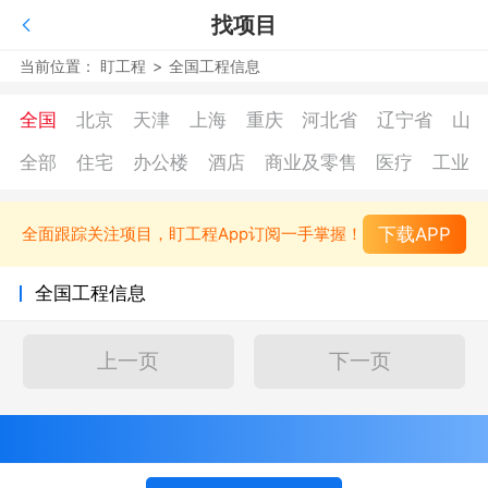
找项目
当前位置：
盯工程
>
全国工程信息
全国
北京
天津
上海
重庆
河北省
辽宁省
山
全部
住宅
办公楼
酒店
商业及零售
医疗
工业
下载APP
全面跟踪关注项目，盯工程App订阅一手掌握！
全国工程信息
上一页
下一页