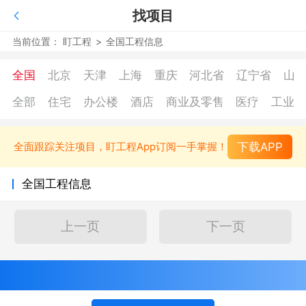
找项目
当前位置：
盯工程
>
全国工程信息
全国
北京
天津
上海
重庆
河北省
辽宁省
山
全部
住宅
办公楼
酒店
商业及零售
医疗
工业
下载APP
全面跟踪关注项目，盯工程App订阅一手掌握！
全国工程信息
上一页
下一页