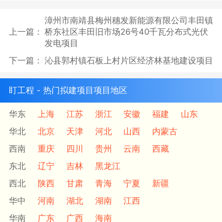
漳州市南靖县梅州穗发新能源有限公司丰田镇
上一篇：
桥东社区丰田旧市场26号40千瓦分布式光伏
发电项目
下一篇：
沁县郭村镇石板上村片区经济林基地建设项目
盯工程 - 热门拟建项目项目地区
华东
上海
江苏
浙江
安徽
福建
山东
华北
北京
天津
河北
山西
内蒙古
西南
重庆
四川
贵州
云南
西藏
东北
辽宁
吉林
黑龙江
西北
陕西
甘肃
青海
宁夏
新疆
华中
河南
湖北
湖南
江西
华南
广东
广西
海南