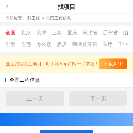
找项目
当前位置：
盯工程
>
全国工程信息
全国
北京
天津
上海
重庆
河北省
辽宁省
山
全部
住宅
办公楼
酒店
商业及零售
医疗
工业
下载APP
全面跟踪关注项目，盯工程App订阅一手掌握！
全国工程信息
上一页
下一页