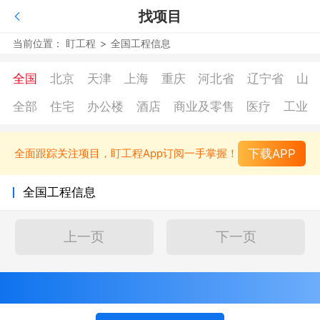
找项目
当前位置：
盯工程
>
全国工程信息
全国
北京
天津
上海
重庆
河北省
辽宁省
山
全部
住宅
办公楼
酒店
商业及零售
医疗
工业
下载APP
全面跟踪关注项目，盯工程App订阅一手掌握！
全国工程信息
上一页
下一页