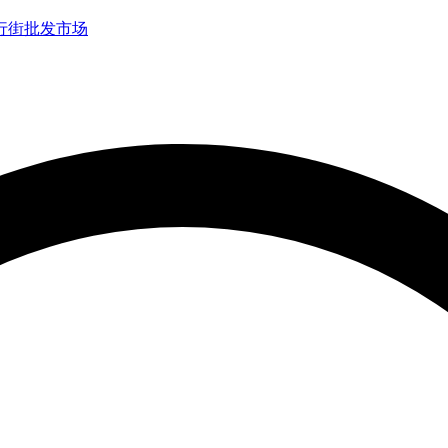
行街
批发市场