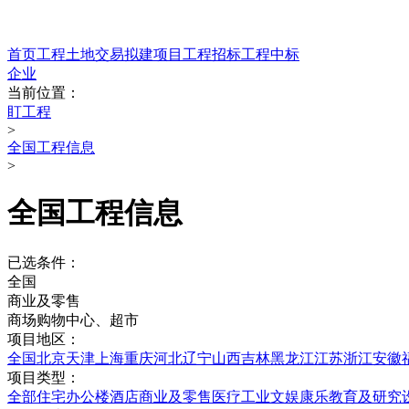
首页
工程
土地交易
拟建项目
工程招标
工程中标
企业
当前位置：
盯工程
>
全国工程信息
>
全国工程信息
已选条件：
全国
商业及零售
商场购物中心、超市
项目地区：
全国
北京
天津
上海
重庆
河北
辽宁
山西
吉林
黑龙江
江苏
浙江
安徽
项目类型：
全部
住宅
办公楼
酒店
商业及零售
医疗
工业
文娱康乐
教育及研究