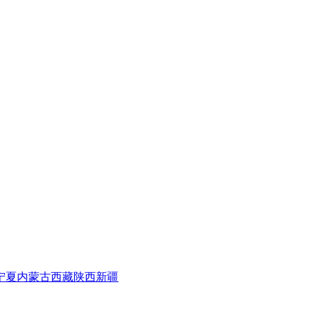
宁夏
内蒙古
西藏
陕西
新疆