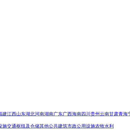
福建
江西
山东
湖北
河南
湖南
广东
广西
海南
四川
贵州
云南
甘肃
青海
设施
交通枢纽及仓储
其他公共建筑
市政公用设施
农牧水利