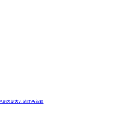
宁夏
内蒙古
西藏
陕西
新疆