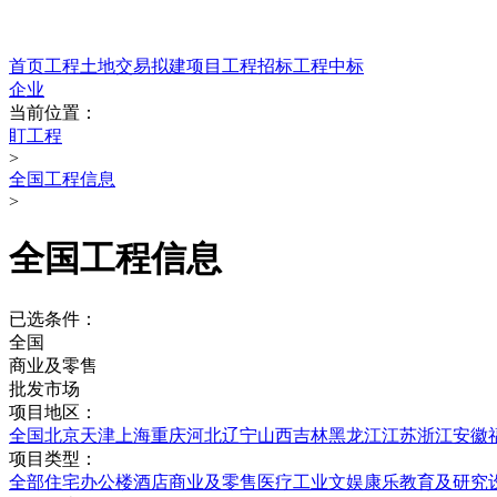
首页
工程
土地交易
拟建项目
工程招标
工程中标
企业
当前位置：
盯工程
>
全国工程信息
>
全国工程信息
已选条件：
全国
商业及零售
批发市场
项目地区：
全国
北京
天津
上海
重庆
河北
辽宁
山西
吉林
黑龙江
江苏
浙江
安徽
项目类型：
全部
住宅
办公楼
酒店
商业及零售
医疗
工业
文娱康乐
教育及研究