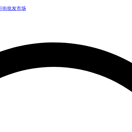
行街
批发市场