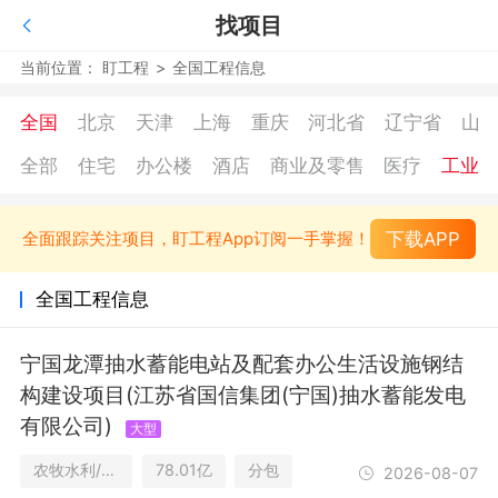
找项目
当前位置：
盯工程
>
全国工程信息
全国
北京
天津
上海
重庆
河北省
辽宁省
山
全部
住宅
办公楼
酒店
商业及零售
医疗
工业
下载APP
全面跟踪关注项目，盯工程App订阅一手掌握！
全国工程信息
宁国龙潭抽水蓄能电站及配套办公生活设施钢结
构建设项目(江苏省国信集团(宁国)抽水蓄能发电
有限公司)
大型
农牧水利/办公楼/商业及零售/工业
78.01亿
分包
2026-08-07